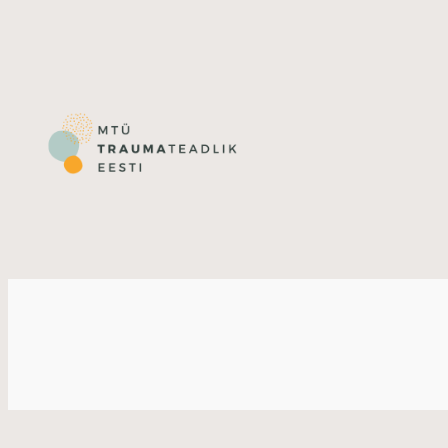
Liigu
sisu
juurde